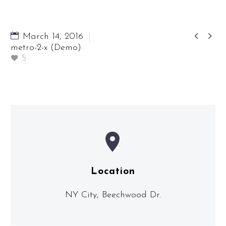


March 14, 2016
metro-2-x (Demo)
5


Location
NY City, Beechwood Dr.