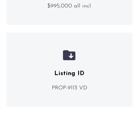
$995,000 all incl.


Listing ID
PROP-9113 VD