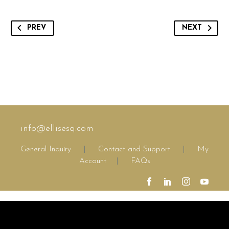
PREV
NEXT
info@ellisesq.com
General Inquiry
|
Contact and Support
|
My
Account
|
FAQs