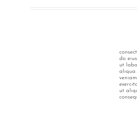
consect
do eiu
ut lab
aliqua
veniam
exercit
ut ali
conseq