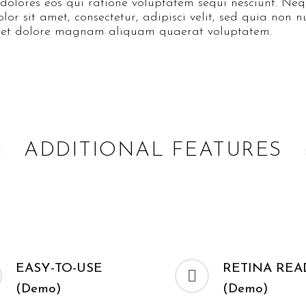
dolores eos qui ratione voluptatem sequi nesciunt. Ne
lor sit amet, consectetur, adipisci velit, sed quia no
 et dolore magnam aliquam quaerat voluptatem.
ADDITIONAL FEATURES
EASY-TO-USE
RETINA REA


(Demo)
(Demo)