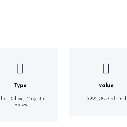




Type
value
illa Deluxe, Majestic
$995,000 all incl.
Views