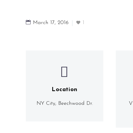
March 17, 2016
1


Location
NY City, Beechwood Dr.
V