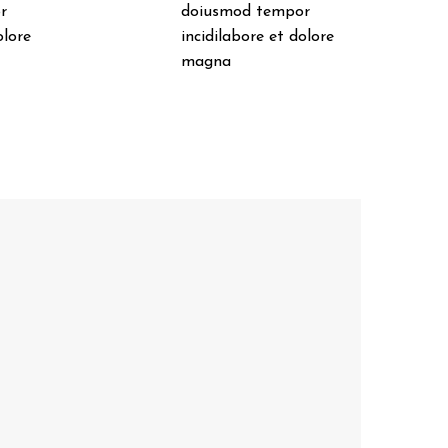
r
doiusmod tempor
olore
incidilabore et dolore
magna