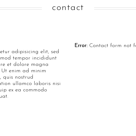
contact
Error:
Contact form not f
etur adipisicing elit, sed
smod tempor incididunt
ore et dolore magna
. Ut enim ad minim
, quis nostrud
ation ullamco laboris nisi
quip ex ea commodo
uat.