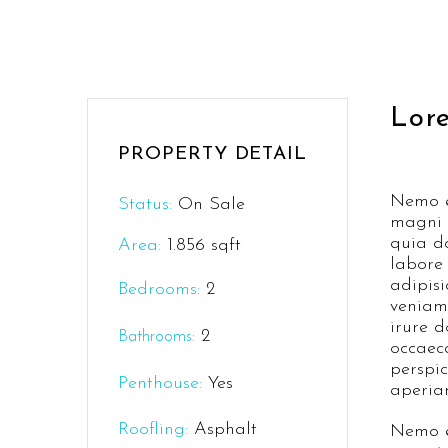
Lor
PROPERTY DETAIL
Nemo e
Status:
On Sale
magni 
quia do
Area:
1.856 sqft
labore
adipis
Bedrooms:
2
veniam,
irure d
:
2
Bathrooms
occaeca
perspi
Penthouse:
Yes
aperiam
Roofling:
Asphalt
Nemo e