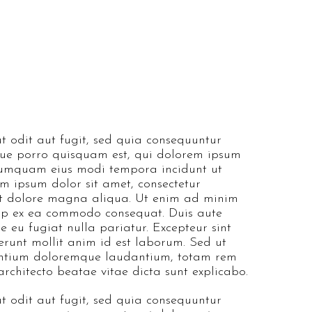
 odit aut fugit, sed quia consequuntur
que porro quisquam est, qui dolorem ipsum
n numquam eius modi tempora incidunt ut
 ipsum dolor sit amet, consectetur
 et dolore magna aliqua. Ut enim ad minim
quip ex ea commodo consequat. Duis aute
re eu fugiat nulla pariatur. Excepteur sint
erunt mollit anim id est laborum. Sed ut
usantium doloremque laudantium, totam rem
architecto beatae vitae dicta sunt explicabo.
 odit aut fugit, sed quia consequuntur