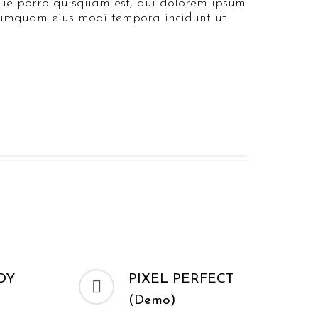
que porro quisquam est, qui dolorem ipsum
n numquam eius modi tempora incidunt ut
DY
PIXEL PERFECT


(Demo)