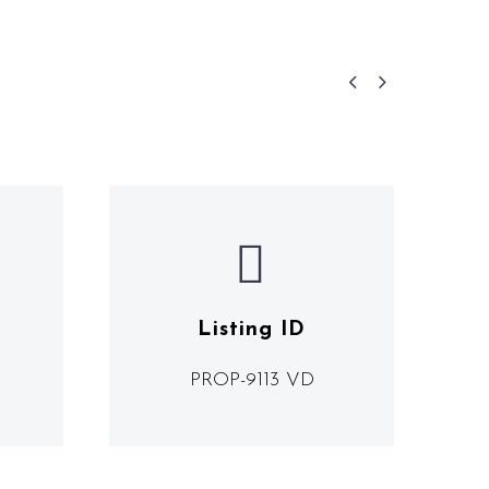




Listing ID
PROP-9113 VD