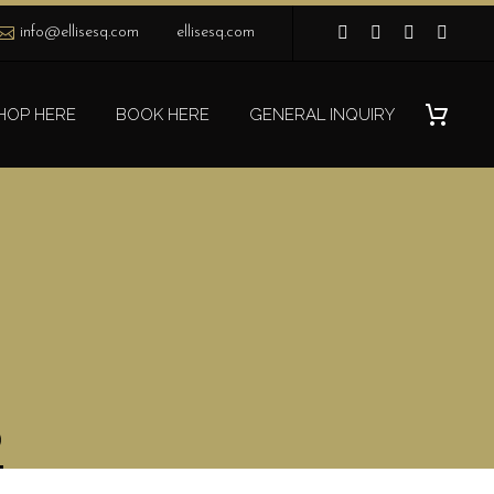
info@ellisesq.com
ellisesq.com
HOP HERE
BOOK HERE
GENERAL INQUIRY
)