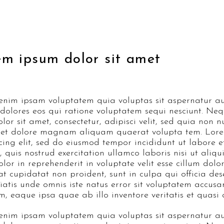
em ipsum dolor sit amet
nim ipsam voluptatem quia voluptas sit aspernatur aut
dolores eos qui ratione voluptatem sequi nesciunt. Ne
lor sit amet, consectetur, adipisci velit, sed quia no
 et dolore magnam aliquam quaerat volupta tem. Lorem
icing elit, sed do eiusmod tempor incididunt ut labore
 quis nostrud exercitation ullamco laboris nisi ut ali
olor in reprehenderit in voluptate velit esse cillum dolo
t cupidatat non proident, sunt in culpa qui officia des
ciatis unde omnis iste natus error sit voluptatem acc
, eaque ipsa quae ab illo inventore veritatis et quasi 
nim ipsam voluptatem quia voluptas sit aspernatur aut