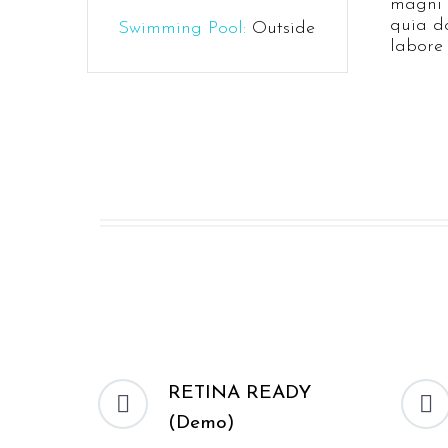
magni 
quia do
Swimming Pool:
Outside
labore
RETINA READY




(Demo)