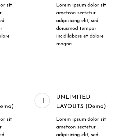
or sit
Lorem ipsum dolor sit
r
ametcon sectetur
sed
adipisicing elit, sed
r
doiusmod tempor
olore
incidilabore et dolore
magna
UNLIMITED


emo)
LAYOUTS (Demo)
or sit
Lorem ipsum dolor sit
r
ametcon sectetur
sed
adipisicing elit, sed