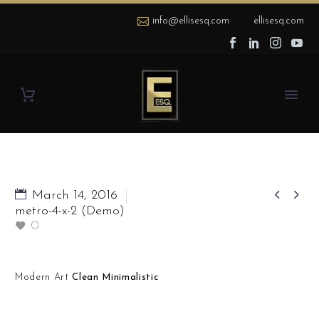
info@ellisesq.com
ellisesq.com


March 14, 2016
metro-4-x-2 (Demo)
0
Modern Art
Clean Minimalistic