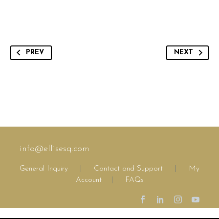
PREV
NEXT
info@ellisesq.com
General Inquiry
|
Contact and Support
|
My
Account
|
FAQs