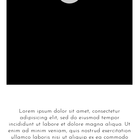
Lorem ipsum dolor sit amet, consectetur
adipisicing elit, sed do eiusmod tempor
incididunt ut labore et dolore magna aliqua. Ut
enim ad minim veniam, quis nostrud exercitation
ullamco laboris nisi ut aliquip ex ea commodo