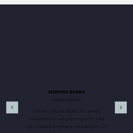
JENIFFER BURNS
Creative Heads Inc.
Lorem ipsum dolor sit amet,
consectetur adipisicing elit, sed
do eiusmod tempor incididunt ut