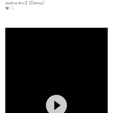
metro-4-x-2 (Demo)
0
Video
Player