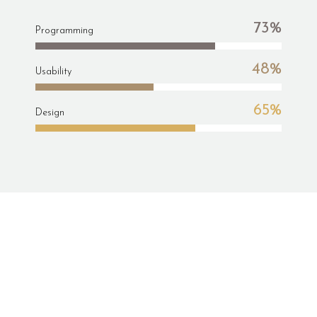
73%
Programming
48%
Usability
65%
Design