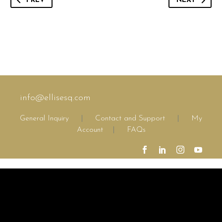
PREV
NEXT
info@ellisesq.com
General Inquiry
|
Contact and Support
|
My
Account
|
FAQs