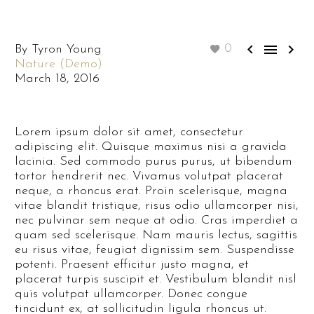



By Tyron Young
0
Nature (Demo)
March 18, 2016
Lorem ipsum dolor sit amet, consectetur
adipiscing elit. Quisque maximus nisi a gravida
lacinia. Sed commodo purus purus, ut bibendum
tortor hendrerit nec. Vivamus volutpat placerat
neque, a rhoncus erat. Proin scelerisque, magna
vitae blandit tristique, risus odio ullamcorper nisi,
nec pulvinar sem neque at odio. Cras imperdiet a
quam sed scelerisque. Nam mauris lectus, sagittis
eu risus vitae, feugiat dignissim sem. Suspendisse
potenti. Praesent efficitur justo magna, et
placerat turpis suscipit et. Vestibulum blandit nisl
quis volutpat ullamcorper. Donec congue
tincidunt ex, at sollicitudin ligula rhoncus ut.