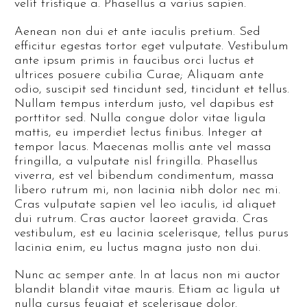
velit tristique a. Phasellus a varius sapien.
Aenean non dui et ante iaculis pretium. Sed
efficitur egestas tortor eget vulputate. Vestibulum
ante ipsum primis in faucibus orci luctus et
ultrices posuere cubilia Curae; Aliquam ante
odio, suscipit sed tincidunt sed, tincidunt et tellus.
Nullam tempus interdum justo, vel dapibus est
porttitor sed. Nulla congue dolor vitae ligula
mattis, eu imperdiet lectus finibus. Integer at
tempor lacus. Maecenas mollis ante vel massa
fringilla, a vulputate nisl fringilla. Phasellus
viverra, est vel bibendum condimentum, massa
libero rutrum mi, non lacinia nibh dolor nec mi.
Cras vulputate sapien vel leo iaculis, id aliquet
dui rutrum. Cras auctor laoreet gravida. Cras
vestibulum, est eu lacinia scelerisque, tellus purus
lacinia enim, eu luctus magna justo non dui.
Nunc ac semper ante. In at lacus non mi auctor
blandit blandit vitae mauris. Etiam ac ligula ut
nulla cursus feugiat et scelerisque dolor.