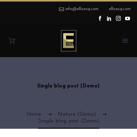
info@ellisesq.com
ellisesq.com
Single blog post (Demo)
Home
Nature (Demo)
Single blog post (Demo)