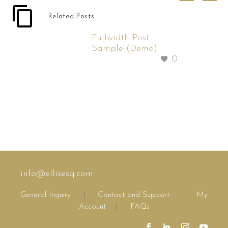
Related Posts
Fullwidth Post
Sample (Demo)
0
info@ellisesq.com
General Inquiry
|
Contact and Support
|
My
Account
|
FAQs