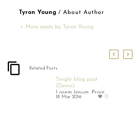
Tyron Young
/ About Author
More posts by Tyron Young
Related Posts
Single blog post
(Demo)
Lorem Ipsum. Proin
0
18 Mar 2016
gravida nibh vel velit
auctor aliquet.
Aenean sollicitudin,
lorem quis bibendum
auctor, nisi elit
consequat ipsum, nec
sagittis sem nibh id