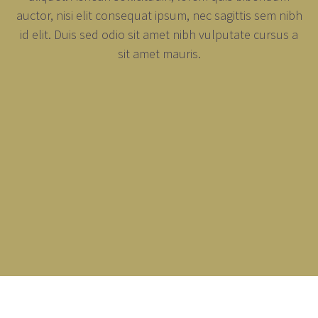
auctor, nisi elit consequat ipsum, nec sagittis sem nibh
id elit. Duis sed odio sit amet nibh vulputate cursus a
sit amet mauris.