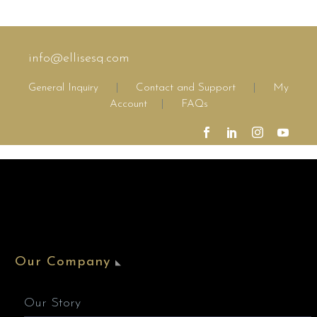
elit.
info@ellisesq.com
General Inquiry
|
Contact and Support
|
My
Account
|
FAQs
Our Company
Our Story