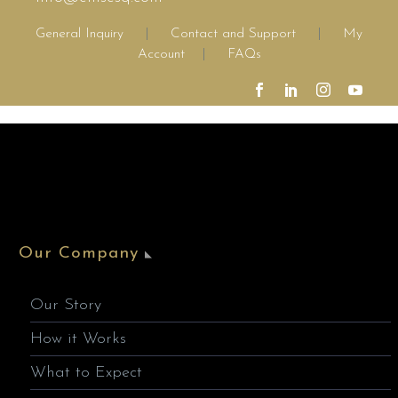
General Inquiry
|
Contact and Support
|
My
Account
|
FAQs
Our Company
Our Story
How it Works
What to Expect