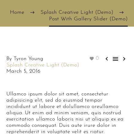
Home
Splash Creative Light (Demo)
Post With Gallery Slider (Demo)



By Tyron Young
0
Splash Creative Light (Demo)
March 5, 2016
Ullamco ipsum dolor sit amet, consectetur
adipisicing elit, sed do eiusmod tempor
incididunt ut labore et dolullamco oreullamco
aliqua. Ut enim ad minim veniam, quis nostrud
exercitation ullamco laboris nisi ut aliquip ex ea
commodo consequat. Duis aute irure dolor in
reprehenderit in voluptate velit es riatur.